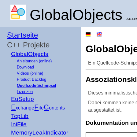
GlobalObjects
231446
Startseite
C++ Projekte
GlobalObje
GlobalObjects
Anleitungen (online)
Ein Quellcode-Schnips
Download
Videos (online)
Assoziationsk
Product Backlog
Quellcode-Schnipsel
Lizenzen
Dieses minimalistische
EuSetup
Dabei kommen keine di
E
F
C
xchange
ile
ontents
ausgestattet ist.
TcpLib
Dokumentation u
IniFile
MemoryLeakIndicator