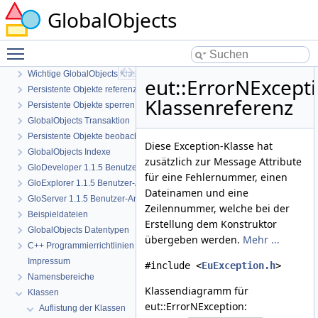
GlobalObjects
GlobalObjects
GlobalObjects 1.1.5
GlobalObjects installieren
Toggle main menu visibility
Schnelleinstieg
Wichtige GlobalObjects Klassen
eut::ErrorNExcept
Persistente Objekte referenzieren
Klassenreferenz
Persistente Objekte sperren
GlobalObjects Transaktion
Persistente Objekte beobachten / benachrichtigen
Diese Exception-Klasse hat
GlobalObjects Indexe
zusätzlich zur Message Attribute
GloDeveloper 1.1.5 Benutzer-Anleitung
für eine Fehlernummer, einen
GloExplorer 1.1.5 Benutzer-Anleitung
Dateinamen und eine
GloServer 1.1.5 Benutzer-Anleitung
Zeilennummer, welche bei der
Beispieldateien
Erstellung dem Konstruktor
GlobalObjects Datentypen
übergeben werden.
Mehr ...
C++ Programmierrichtlinien dieses Projekts
Impressum
#include <
EuException.h
>
Namensbereiche
Klassendiagramm für
Klassen
eut::ErrorNException:
Auflistung der Klassen