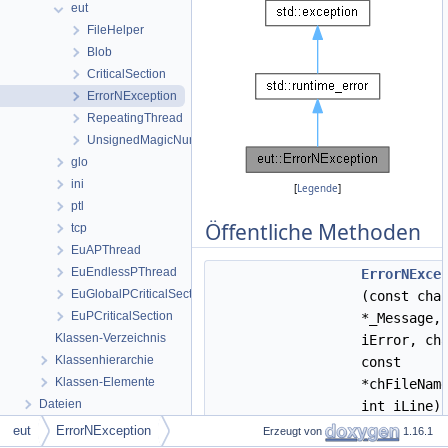
eut
FileHelper
Blob
CriticalSection
ErrorNException
RepeatingThread
UnsignedMagicNumber
glo
ini
[
Legende
]
ptl
Öffentliche Methoden
tcp
EuAPThread
EuEndlessPThread
ErrorNExce
EuGlobalPCriticalSection
(const cha
EuPCriticalSection
*_Message,
Klassen-Verzeichnis
iError, ch
Klassenhierarchie
const
Klassen-Elemente
*chFileNam
Dateien
int iLine)
eut
ErrorNException
Erzeugt von
ErrorNExce
1.16.1